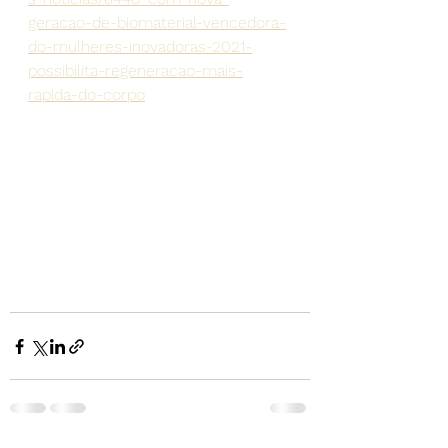
geracao-de-biomaterial-vencedora-
do-mulheres-inovadoras-2021-
possibilita-regeneracao-mais-
rapida-do-corpo