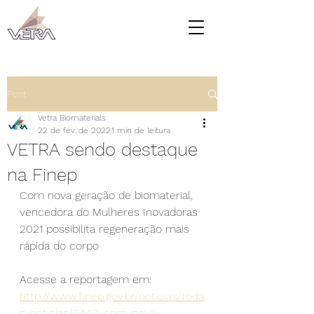
Post
Vetra Biomaterials
22 de fev. de 2022
1 min de leitura
VETRA sendo destaque
na Finep
Com nova geração de biomaterial, 
vencedora do Mulheres Inovadoras 
2021 possibilita regeneração mais 
rápida do corpo
Acesse a reportagem em: 
http://www.finep.gov.br/noticias/toda
s-noticias/6440-com-nova-